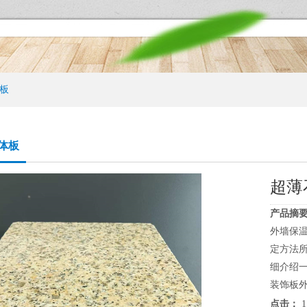
板
体板
超薄
产品摘要
外墙保
定方法
细介绍
装饰板外
点击：
1